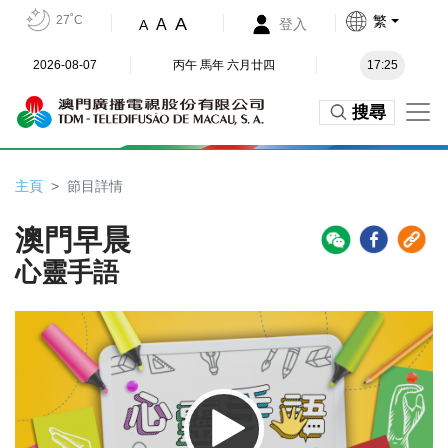
27˚C
繁
A
A
登入
A
2026-08-07
丙午 馬年 六月廿四
17:25
搜尋
主頁
節目詳情
澳門早晨
心靈手語
Video
Player