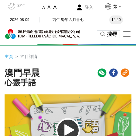
33˚C
繁
A
A
登入
A
2026-08-09
丙午 馬年 六月廿七
14:40
搜尋
主頁
節目詳情
澳門早晨
心靈手語
Video
Player