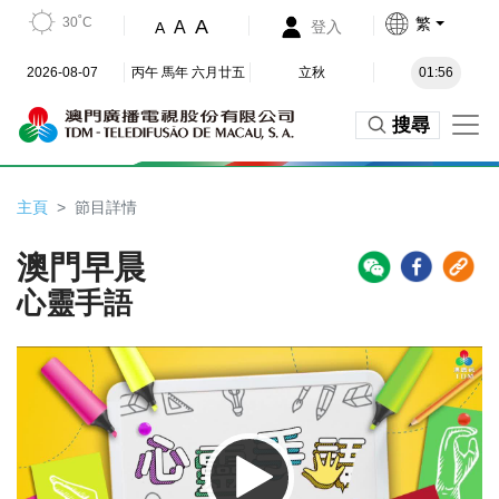
30˚C
繁
A
A
登入
A
2026-08-07
丙午 馬年 六月廿五
立秋
01:56
搜尋
主頁
節目詳情
澳門早晨
心靈手語
Video
Player