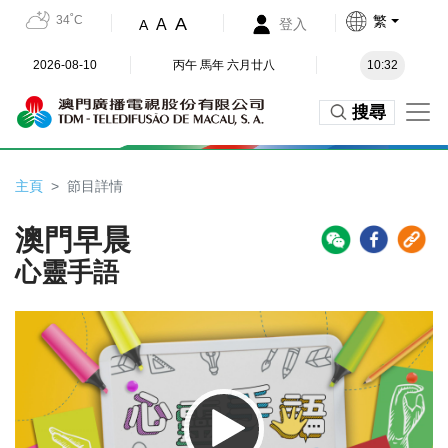
34˚C
繁
A
A
登入
A
2026-08-10
丙午 馬年 六月廿八
10:32
搜尋
主頁
節目詳情
澳門早晨
心靈手語
Video
Player