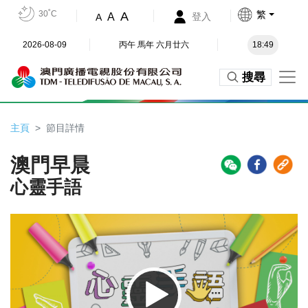
30˚C
繁
A
A
登入
A
2026-08-09
丙午 馬年 六月廿六
18:49
搜尋
主頁
節目詳情
澳門早晨
心靈手語
Video
Player