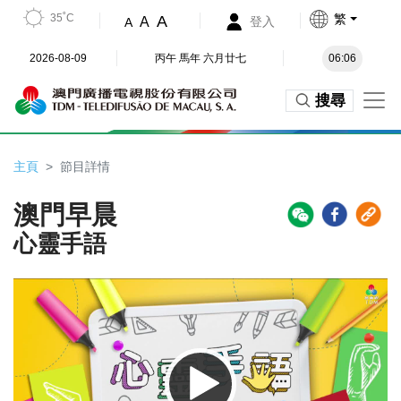
35˚C
繁
A
A
登入
A
2026-08-09
丙午 馬年 六月廿七
06:06
搜尋
主頁
節目詳情
澳門早晨
心靈手語
Video
Player