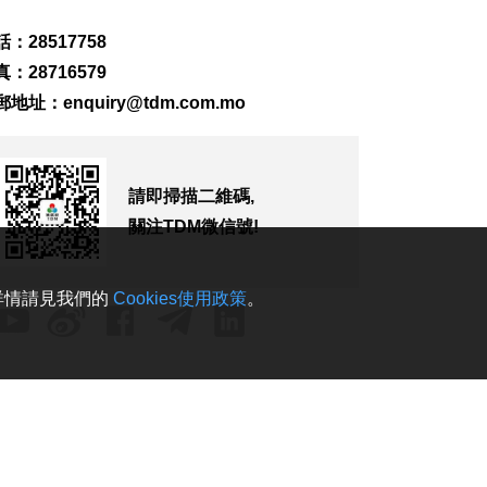
：28517758
：28716579
郵地址：
enquiry@tdm.com.mo
請即掃描二維碼,
關注TDM微信號!
。詳情請見我們的
Cookies使用政策
。