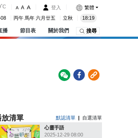
9˚C
A
登入
繁體
A
A
-08
丙午 馬年 六月廿五
立秋
18:19
直播
節目表
關於我們
搜尋
播放清單
默認清單
自選清單
心靈手語
2025-12-29 08:00