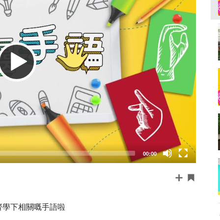
00:00
齊學下相關嘅手語啦