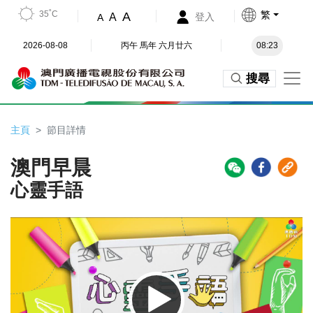
35˚C
繁
A
A
登入
A
2026-08-08
丙午 馬年 六月廿六
08:23
搜尋
主頁
節目詳情
澳門早晨
心靈手語
Video
Player