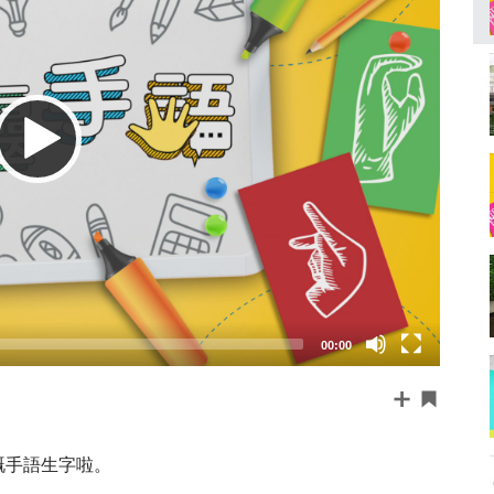
00:00
嘅手語生字啦。