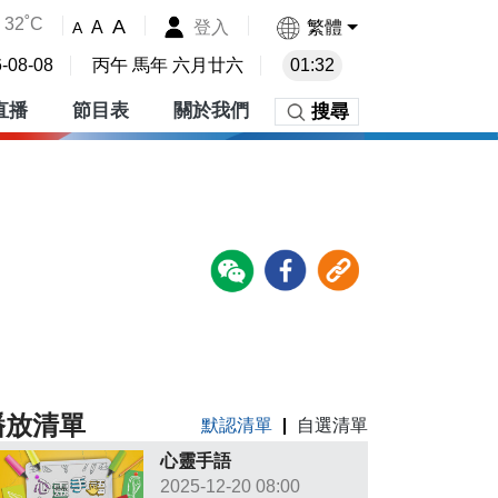
32˚C
A
登入
繁體
A
A
-08-08
丙午 馬年 六月廿六
01:32
直播
節目表
關於我們
搜尋
播放清單
默認清單
自選清單
心靈手語
2025-12-20 08:00