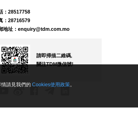
：28517758
：28716579
郵地址：
enquiry@tdm.com.mo
請即掃描二維碼,
關注TDM微信號!
。詳情請見我們的
Cookies使用政策
。