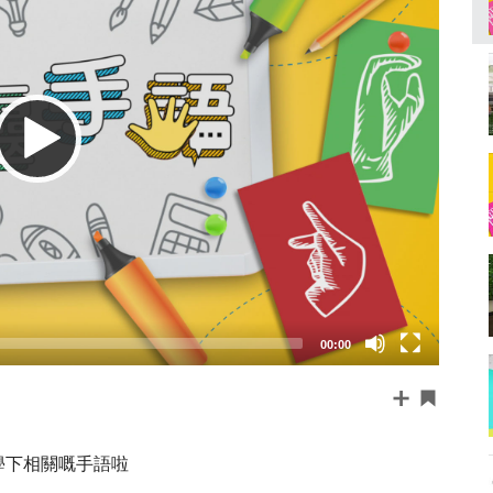
00:00
學下相關嘅手語啦