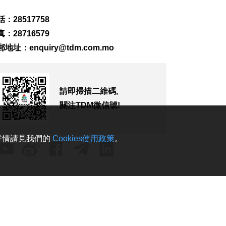
：28517758
：28716579
郵地址：
enquiry@tdm.com.mo
請即掃描二維碼,
關注TDM微信號!
。詳情請見我們的
Cookies使用政策
。