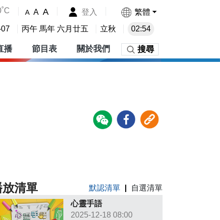
0˚C
A
登入
繁體
A
A
-07
丙午 馬年 六月廿五
立秋
02:54
直播
節目表
關於我們
搜尋
播放清單
默認清單
自選清單
心靈手語
2025-12-18 08:00