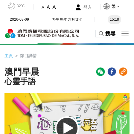
32˚C
繁
A
A
登入
A
2026-08-09
丙午 馬年 六月廿七
15:18
搜尋
主頁
節目詳情
澳門早晨
心靈手語
Video
Player