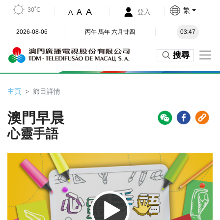
30˚C
繁
A
A
登入
A
2026-08-06
丙午 馬年 六月廿四
03:47
搜尋
主頁
節目詳情
澳門早晨
心靈手語
Video
Player