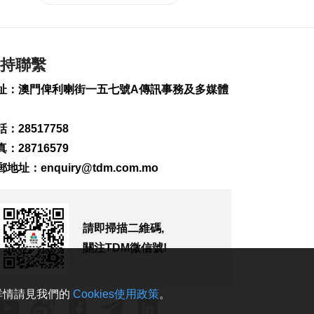
持聯繫
址：澳門俾利喇街一五七號A傳訊事務及多媒體
：28517758
：28716579
郵地址：
enquiry@tdm.com.mo
請即掃描二維碼,
關注TDM微信號!
。詳情請見我們的
Cookies使用政策
。