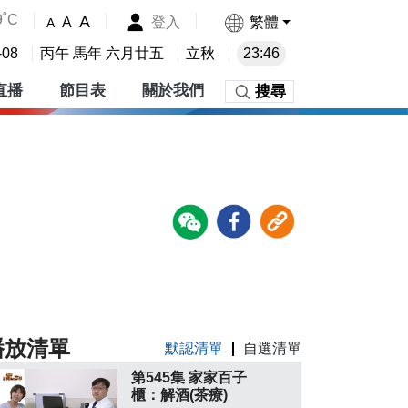
9˚C
A
登入
繁體
A
A
-08
丙午 馬年 六月廿五
立秋
23:46
直播
節目表
關於我們
搜尋
播放清單
默認清單
自選清單
第545集 家家百子
櫃：解酒(茶療)