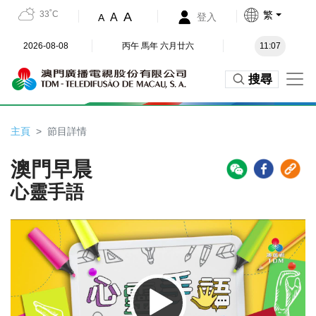
33˚C
繁
A
A
登入
A
2026-08-08
丙午 馬年 六月廿六
11:07
搜尋
主頁
節目詳情
澳門早晨
心靈手語
Video
Player