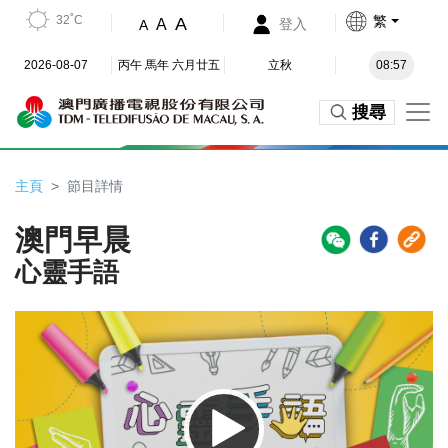
32˚C
繁
A
A
登入
A
2026-08-07
丙午 馬年 六月廿五
立秋
08:57
搜尋
主頁
節目詳情
澳門早晨
心靈手語
Video
Player