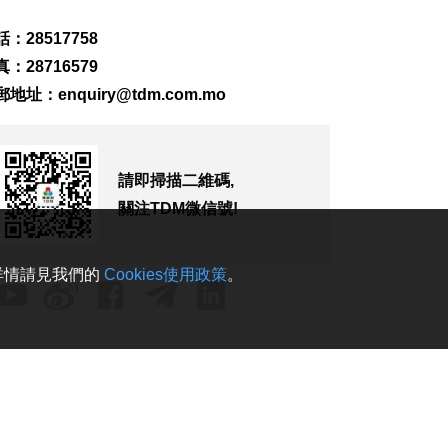
：28517758
：28716579
郵地址：
enquiry@tdm.com.mo
請即掃描二維碼,
關注TDM微信號!
。詳情請見我們的
Cookies使用政策
。