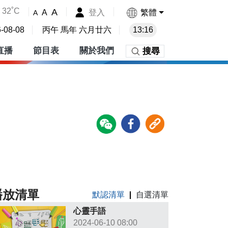
32˚C
A
登入
繁體
A
A
-08-08
丙午 馬年 六月廿六
13:16
直播
節目表
關於我們
搜尋
播放清單
默認清單
自選清單
心靈手語
2024-06-10 08:00