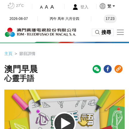
27˚C
繁
A
A
登入
A
2026-08-07
丙午 馬年 六月廿四
17:23
搜尋
主頁
節目詳情
澳門早晨
心靈手語
Video
Player