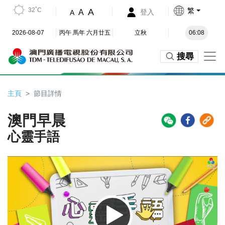
32˚C
繁
A
A
登入
A
2026-08-07
丙午 馬年 六月廿五
立秋
06:08
搜尋
主頁
節目詳情
澳門早晨
心靈手語
Video
Player