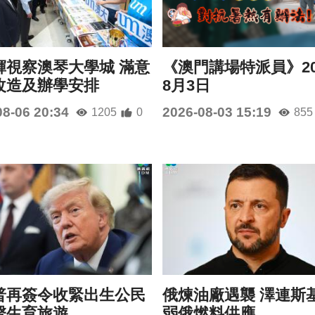
輝視察澳琴大學城 滿意
《澳門講場特派員》20
改造及辦學安排
8月3日
08-06 20:34
2026-08-03 15:19
1205
0
855
普再簽令收緊出生公民
俄煉油廠遇襲 澤連斯
擊生育旅遊
弱俄燃料供應