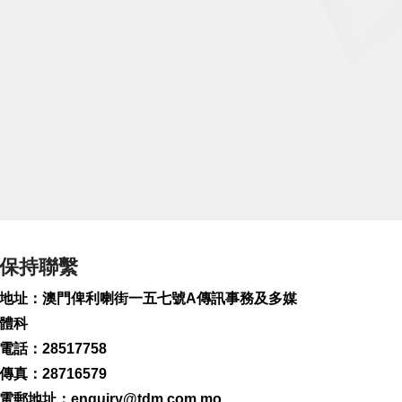
保持聯繫
地址：澳門俾利喇街一五七號A傳訊事務及多媒
體科
電話：28517758
傳真：28716579
電郵地址：
enquiry@tdm.com.mo