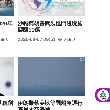
26年
沙特稱胡塞武裝也門邊境施
襲釀11傷
2026-08-07 09:51
0
8
0
基稱削
伊朗擬禁美以等國船隻通行
霍爾木茲海峽