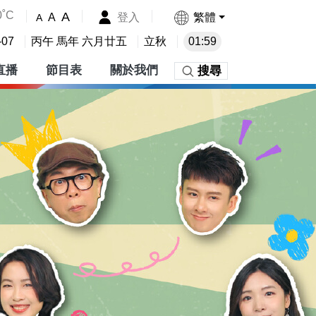
0˚C
A
登入
繁體
A
A
-07
丙午 馬年 六月廿五
立秋
01:59
直播
節目表
關於我們
搜尋
份有限公司 - 首頁