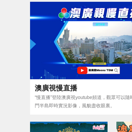
澳廣視慢直播
“慢直播”登陸澳廣視youtube頻道，觀眾可以
門半島即時實況影像，風貌盡收眼裏。