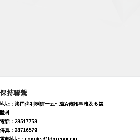
保持聯繫
地址：澳門俾利喇街一五七號A傳訊事務及多媒
體科
電話：28517758
傳真：28716579
電郵地址：
enquiry@tdm.com.mo