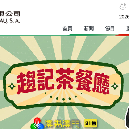
2026
首頁
新聞
節目
趨記茶餐廳
澳門廣播電視股