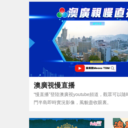
澳廣視慢直播
“慢直播”登陸澳廣視youtube頻道，觀眾可以
門半島即時實況影像，風貌盡收眼裏。