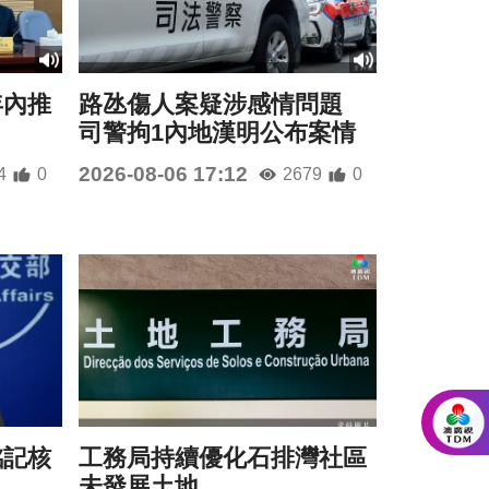
年內推
路氹傷人案疑涉感情問題
司警拘1內地漢明公布案情
2026-08-06 17:12
4
0
2679
0
銘記核
工務局持續優化石排灣社區
未發展土地