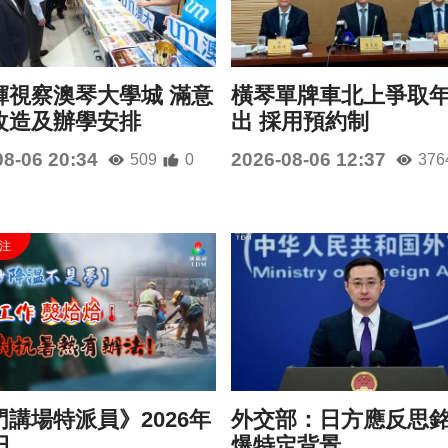
輝視察澳琴大學城 滿意
橫琴單牌車北上爭取
改造及辦學安排
出 採用預約制
08-06 20:34
2026-08-06 12:37
509
0
376
講場特派員》2026年
外交部：日方應反思
日
爆特定背景