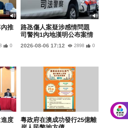
年內推
路氹傷人案疑涉感情問題
司警拘1內地漢明公布案情
2026-08-06 17:12
8
0
2898
0
建進度
粵政府在澳成功發行25億離
岸人民幣地方債