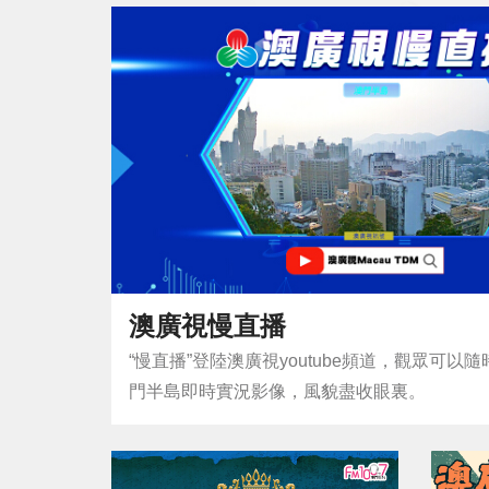
澳廣視慢直播
“慢直播”登陸澳廣視youtube頻道，觀眾可以
門半島即時實況影像，風貌盡收眼裏。