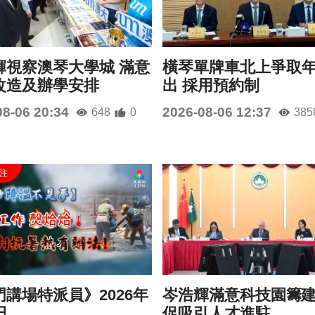
輝視察澳琴大學城 滿意
橫琴單牌車北上爭取
改造及辦學安排
出 採用預約制
08-06 20:34
2026-08-06 12:37
648
0
385
講場特派員》2026年
岑浩輝滿意科技園籌
日
促吸引人才進駐