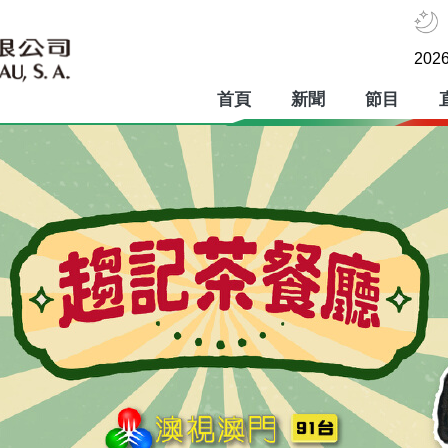
2026
首頁
新聞
節目
趨記茶餐廳
澳門廣播電視股