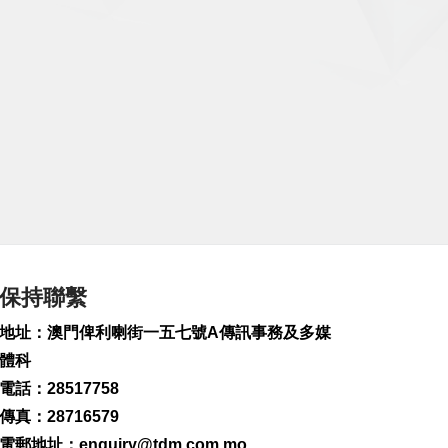
保持聯繫
地址：澳門俾利喇街一五七號A傳訊事務及多媒
體科
電話：28517758
傳真：28716579
電郵地址：
enquiry@tdm.com.mo