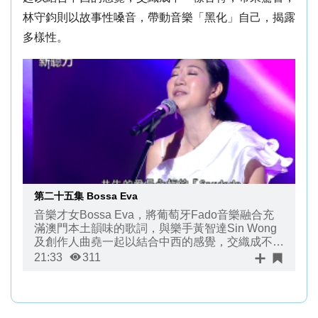
林守鈞則以故事性嗓音，帶動音樂「黑化」自己，揭露
多樣性。
第二十五集 Bossa Eva
音樂才女Bossa Eva，將葡萄牙Fado音樂融合充
滿澳門本土韻味的歌詞，與樂手黃智達Sin Wong
及創作人曲堯一起以結合中西的感覺，交織成不一
樣音符，帶來驚喜；林守鈞則以故事性嗓音，帶動
21:33
311
音樂「黑化」自己，揭露多樣性。