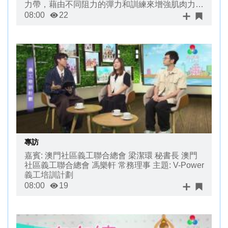
力帶，藉由不同阻力的彈力和訓練來增強肌肉力
量，提升速度。
08:00
22
專訪
嘉賓: 澳門社區義工聯合總會 梁潔環 秘書長 澳門
社區義工聯合總會 馮樂軒 常務理事 主題: V-Power
義工培訓計劃
08:00
19