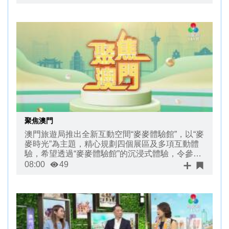
聚焦澳門
澳門旅遊局推出全新互動空間“麥麥體驗館”，以“麥
麥時光”為主題，精心規劃四個展區及多項互動體
驗，希望透過“麥麥體驗館”的沉浸式體驗，令參觀
者深入社區遊玩，帶動旅遊經濟，今集《聚焦澳
08:00
49
門》帶大家瞭解一下。