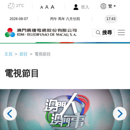
27˚C
繁
A
A
登入
A
2026-08-07
丙午 馬年 六月廿四
17:43
搜尋
主頁
節目
電視節目
電視節目