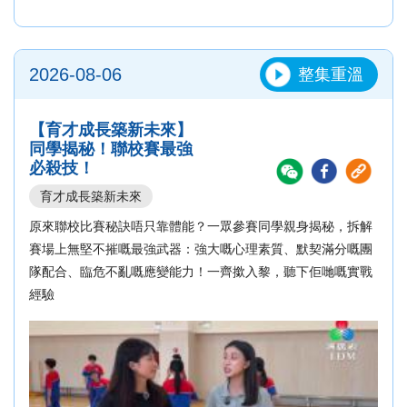
2026-08-06
整集重溫
【育才成長築新未來】
同學揭秘！聯校賽最強
必殺技！
育才成長築新未來
原來聯校比賽秘訣唔只靠體能？一眾參賽同學親身揭秘，拆解
賽場上無堅不摧嘅最強武器：強大嘅心理素質、默契滿分嘅團
隊配合、臨危不亂嘅應變能力！一齊撳入黎，聽下佢哋嘅實戰
經驗