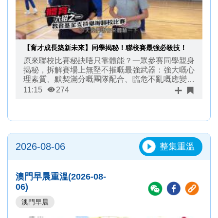
【育才成長築新未來】同學揭秘！聯校賽最強必殺技！
原來聯校比賽秘訣唔只靠體能？一眾參賽同學親身
揭秘，拆解賽場上無堅不摧嘅最強武器：強大嘅心
理素質、默契滿分嘅團隊配合、臨危不亂嘅應變能
力！一齊撳入黎，聽下佢哋嘅實戰經驗
11:15
274
2026-08-06
整集重溫
澳門早晨重溫(2026-08-
06)
澳門早晨