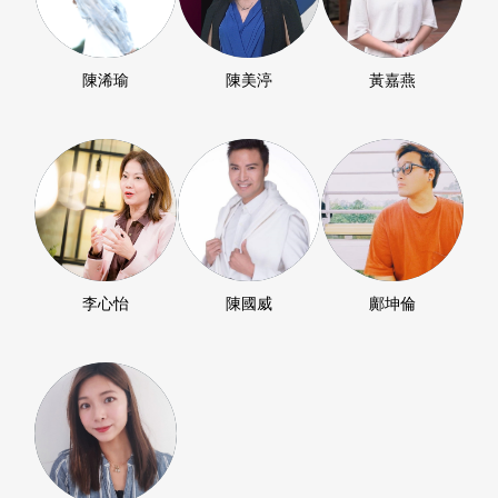
陳浠瑜
陳美渟
黃嘉燕
李心怡
陳國威
鄺坤倫