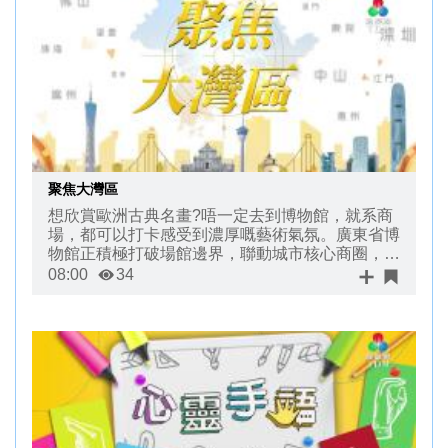
聚焦大灣區
想欣賞歐洲古典名畫?唔一定去到博物館，就系商
場，都可以打卡感受到濃厚嘅藝術氣氛。廣東省博
物館正積極打破場館邊界，聯動城市核心商圈，開
展了文商旅融合活動，我地即刻去片瞭解下。
08:00
34