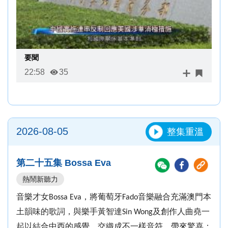
要聞
22:58
35
2026-08-05
整集重溫
第二十五集 Bossa Eva
熱鬧新聽力
音樂才女
，將葡萄牙
音樂融合充滿澳門本
Bossa Eva
Fado
土韻味的歌詞，與樂手黃智達
及創作人曲堯一
Sin Wong
起以結合中西的感覺，交織成不一樣音符，帶來驚喜；