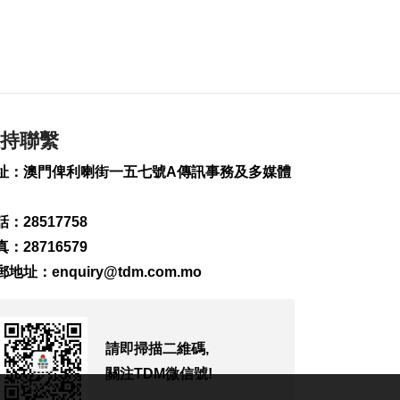
68.7萬人
2024-08-05 17:05
3296
0
治安警揭2本地漢涉醉
駕
2024-08-05 16:56
持聯繫
2045
0
址：澳門俾利喇街一五七號A傳訊事務及多媒體
文化局研學活動助學
生深入認識世遺歷史
2024-08-05 16:48
：28517758
1951
0
：28716579
政府就消除種族歧視
郵地址：
enquiry@tdm.com.mo
公約履行報告涉澳內
容收集意見
2024-08-05 16:26
1843
0
請即掃描二維碼,
關注TDM微信號!
掌心膠紙黐籌碼 賭場
監場主任涉偷碼斷正