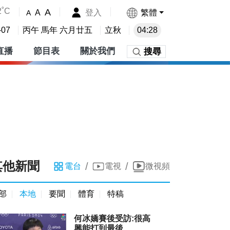
2˚C
A
登入
繁體
A
A
-07
丙午 馬年 六月廿五
立秋
04:28
直播
節目表
關於我們
搜尋
其他新聞
/
/
電台
電視
微視頻
部
本地
要聞
體育
特稿
何冰嬌賽後受訪:很高
興能打到最後