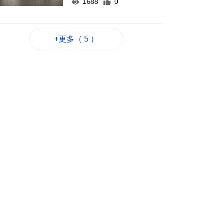
1688
0
市署籲停食1款受克洛
諾菌屬污染嬰兒食品
+更多（ 5 ）
2024-08-05 18:43
5425
0
外港碼頭今錄最高
37.8℃
2024-08-05 18:24
2473
0
奧運體操男子雙槓 鄒
敬園成功衛冕奪金
2024-08-05 18:20
3284
0
澳門樂團新樂季本月
底揭幕
2024-08-05 17:52
2042
0