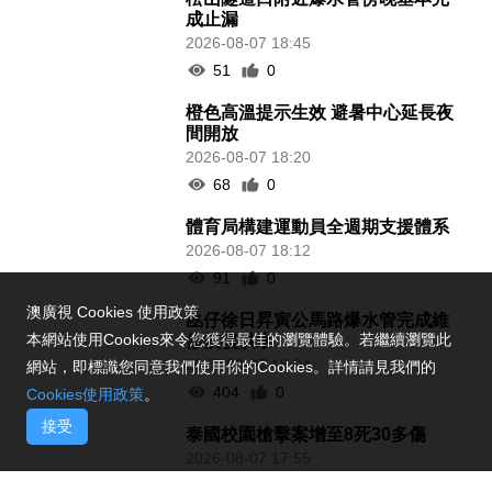
成止漏
2026-08-07 18:45
51
0
橙色高溫提示生效 避暑中心延長夜
間開放
2026-08-07 18:20
68
0
體育局構建運動員全週期支援體系
2026-08-07 18:12
91
0
澳廣視 Cookies 使用政策
氹仔徐日昇寅公馬路爆水管完成維
本網站使用Cookies來令您獲得最佳的瀏覽體驗。若繼續瀏覽此
修恢復供水
2026-08-07 18:04
網站，即標識您同意我們使用你的Cookies。詳情請見我們的
404
0
Cookies使用政策
。
接受
泰國校園槍擊案增至8死30多傷
2026-08-07 17:55
117
0