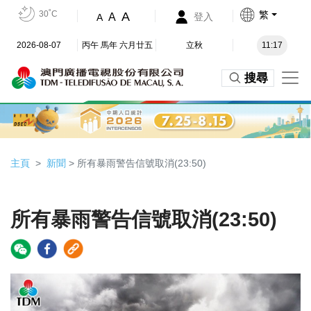
30˚C
繁
A
A
登入
A
2026-08-07
丙午 馬年 六月廿五
立秋
11:17
搜尋
主頁
新聞
> 所有暴雨警告信號取消(23:50)
所有暴雨警告信號取消(23:50)