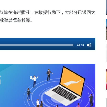
0條領航鯨在海岸擱淺，在救援行動下，大部分已返回大
撃收聽曾雪菲報導。
02:15