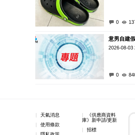
0
13
意男自建假
2026-08-03 
0
84
天氣消息
《供應商資料
庫》新申請/更新
使用條款
招標
隱私政策