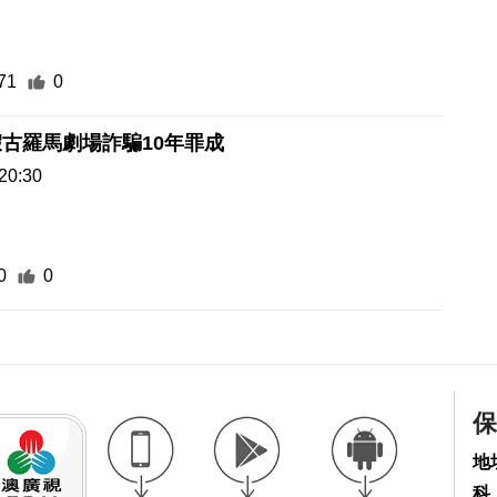
71
0
古羅馬劇場詐騙10年罪成
20:30
0
0
保
地
科