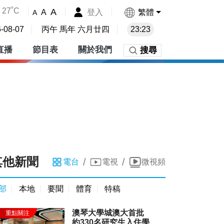
27˚C
A
登入
繁體
A
A
-08-07
丙午 馬年 六月廿四
23:23
直播
節目表
關於我們
搜尋
其他新聞
/
/
電台
電視
微視頻
部
本地
要聞
體育
特稿
澳琴大學城澳大首批
約330名研究生入住學