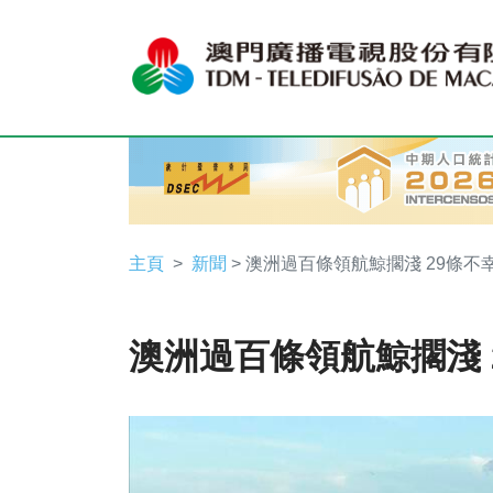
主頁
新聞
> 澳洲過百條領航鯨擱淺 29條不
澳洲過百條領航鯨擱淺 