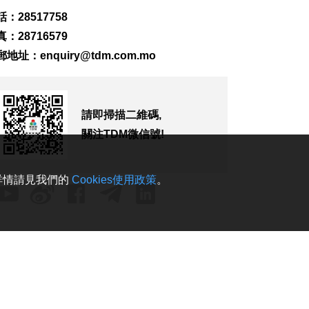
384
0
：28517758
：28716579
首店經濟推介會舉行
助潛力品牌落戶澳門
郵地址：
enquiry@tdm.com.mo
2026-08-06 18:47
240
0
4街市14攤位競投 逾
請即掃描二維碼,
330人參與解釋會
關注TDM微信號!
2026-08-06 18:40
277
0
。詳情請見我們的
Cookies使用政策
。
內地傳媒公司拜訪澳
廣視冀加強交流
2026-08-06 18:22
248
0
海南島附近低壓區不
排除移向南海北部
2026-08-06 17:58
370
0