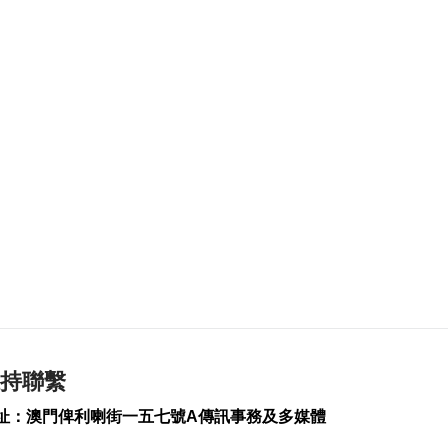
準備
2026-08-06 19:46
358
0
朝鮮向東部海域發射
短程彈道導彈
2026-08-06 19:41
152
0
陳禮祺促規範停車場
車輛升降機使用保養
2026-08-06 19:21
209
0
治安警雷霆行動截3人
逾期逗留
2026-08-06 19:20
245
0
持聯繫
“白海豚”料最快下週
址：澳門俾利喇街一五七號A傳訊事務及多媒體
日浙閩沿海登陸
2026-08-06 18:58