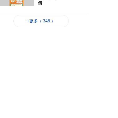
債
2026-08-06 22:22
671
0
+更多（ 348 ）
韓連續5天報告疑似高
溫致死病例
2026-08-06 21:52
206
0
外交部：日方應反思
銘記核爆特定背景
2026-08-06 20:42
199
0
工務局持續優化石排
灣社區未發展土地
2026-08-06 20:11
297
0
深合區升級改造系統
為橫琴單牌車北上作