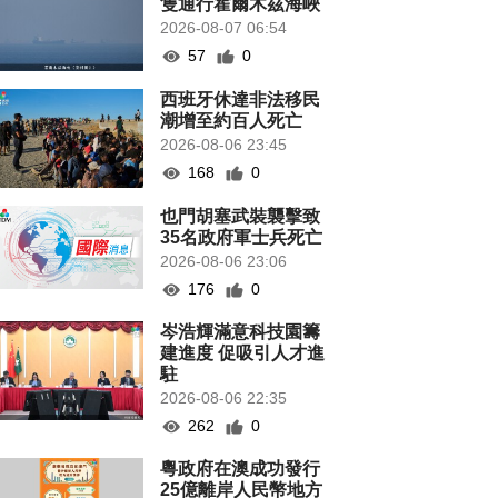
隻通行霍爾木茲海峽
2026-08-07 06:54
57
0
西班牙休達非法移民
潮增至約百人死亡
2026-08-06 23:45
168
0
也門胡塞武裝襲擊致
35名政府軍士兵死亡
2026-08-06 23:06
176
0
岑浩輝滿意科技園籌
建進度 促吸引人才進
駐
2026-08-06 22:35
262
0
粵政府在澳成功發行
25億離岸人民幣地方