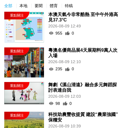
全部
本地
要聞
體育
特稿
本澳天氣今非常酷熱 至中午外港高
見37.3°C
2026-08-09 12:49
955
0
粵澳名優商品展4天展期料9萬人次
入場
2026-08-09 12:10
235
0
舞劇《溪山清遠》融合多元舞蹈探
討表達自我
2026-08-09 12:03
98
0
科技助農豐收提質 建設“農業強國”
保糧安
2026-08-09 10:39