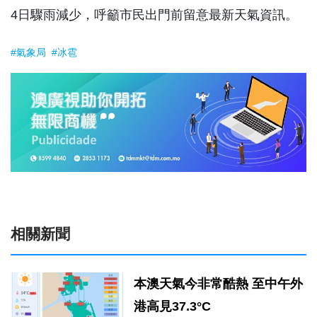
4日驟雨減少，呼籲市民出門前留意最新天氣資訊。
#氣象局
#冰雹
相關新聞
本澳天氣今非常酷熱 至中午外
港高見37.3°C