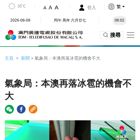
35˚C
繁
A
A
登入
A
2026-08-09
丙午 馬年 六月廿七
06:02
搜尋
主頁
新聞
> 氣象局：本澳再落冰雹的機會不大
氣象局：本澳再落冰雹的機會不
大
Video
Player