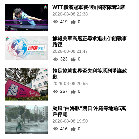
WTT橫濱冠軍賽4強 國家隊奪3席
2026-08-08 22:38
419
0
據報美軍高層正尋求退出伊朗戰事
路徑
2026-08-08 21:47
323
0
韓足協就世界盃失利等系列爭議致
歉
2026-08-08 20:55
257
0
颱風“白海豚”襲日 沖繩等地逾5萬
戶停電
2026-08-08 19:50
416
0