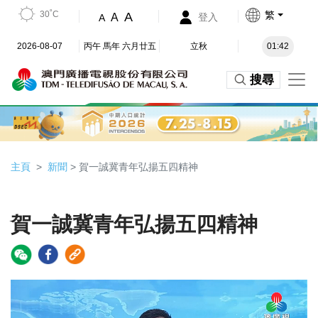
30˚C
繁
A
A
登入
A
2026-08-07
丙午 馬年 六月廿五
立秋
01:42
搜尋
主頁
新聞
> 賀一誠冀青年弘揚五四精神
賀一誠冀青年弘揚五四精神
Video
Player