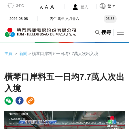
34˚C
繁
A
A
登入
A
2026-08-08
丙午 馬年 六月廿六
03:33
搜尋
主頁
新聞
> 橫琴口岸料五一日均7.7萬人次出入境
橫琴口岸料五一日均7.7萬人次出
入境
Video
Network error
Download File:
Player
https://vod5.tdm.com.mo/newweb/_definist_/mp4:wiz/409b20d3420dd4dcc09aec67839ccf98.mp4/pla