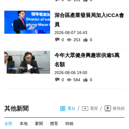
深合區產業發展局加入ICCA會
員
2026-08-07 16:43
0
253
0
今年大眾健身興趣班供逾5萬
名額
2026-08-06 19:00
0
584
0
其他新聞
/
/
電台
電視
微視頻
全部
本地
要聞
體育
特稿