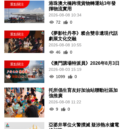
港珠澳大橋跨境貨物轉運站3年發
揮物流實用
2026-08-08 10:34
72
0
《夢影牡丹亭》糅合雙非遺現代話
劇展文化交融
2026-08-08 10:55
46
0
《澳門講場特派員》2026年8月3日
2026-08-03 15:19
1099
0
托所倡生育友好加油站聯動社區加
強推廣
2026-08-08 11:22
9
0
亞婆井單位火警撲滅 疑涉熱水爐電