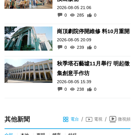
2026-08-05 21:06
0
285
0
崗頂劇院停開維修 料10月重開
2026-08-05 20:09
0
239
0
秋季塔石藝墟11月舉行 明起徵
集創意手作坊
2026-08-05 15:39
0
238
0
其他新聞
/
/
電台
電視
微視頻
全部
本地
要聞
體育
特稿