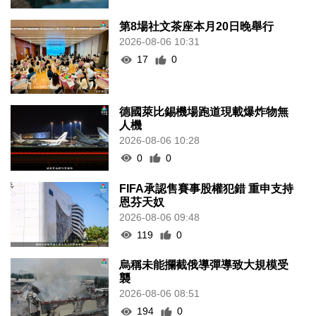
第8場社文茶座本月20日晚舉行
2026-08-06 10:31
17
0
德國萊比錫機場跑道現載爆炸物無
人機
2026-08-06 10:28
0
0
FIFA承認售賽事股權犯錯 重申支持
恩芬天奴
2026-08-06 09:48
119
0
烏稱未能攔截俄導彈導致大規模受
襲
2026-08-06 08:51
194
0