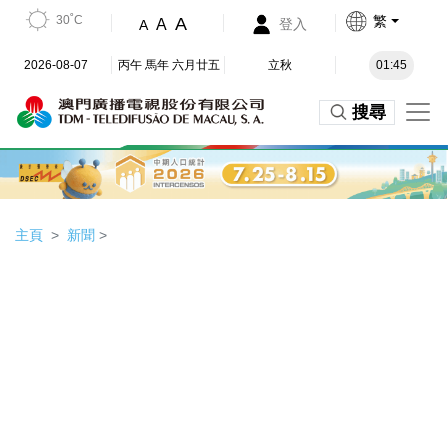
30˚C
繁
A
A
登入
A
2026-08-07
丙午 馬年 六月廿五
立秋
01:45
搜尋
主頁
新聞
>