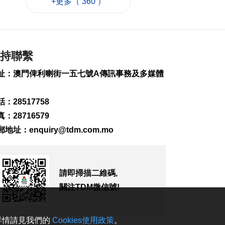
+更多（ 360 ）
家“十五五”助澳法治
建設
2026-08-08 15:31
125
0
持聯繫
菲新星伊雅娜闖多倫
多網球賽16強
址：澳門俾利喇街一五七號A傳訊事務及多媒體
2026-08-08 14:42
124
0
：28517758
涉路氹酒店外殺人未
：28716579
遂案 內地男子被羈
押
郵地址：
enquiry@tdm.com.mo
2026-08-08 14:37
1043
0
土耳其稱共同防務協
請即掃描二維碼,
議與北約條款不衝突
關注TDM微信號!
2026-08-08 13:20
109
0
。詳情請見我們的
Cookies使用政策
。
內地料“白海豚”登陸