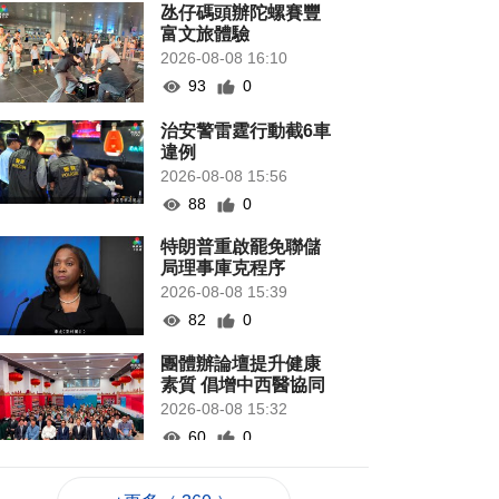
氹仔碼頭辦陀螺賽豐
富文旅體驗
2026-08-08 16:10
93
0
治安警雷霆行動截6車
違例
2026-08-08 15:56
88
0
特朗普重啟罷免聯儲
局理事庫克程序
2026-08-08 15:39
82
0
團體辦論壇提升健康
素質 倡增中西醫協同
2026-08-08 15:32
60
0
法聯會續普法對接國