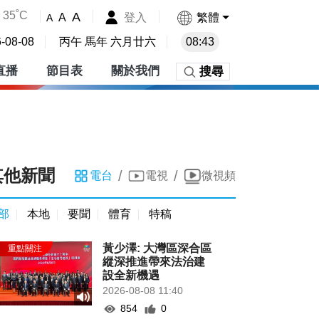
35˚C
A
登入
繁體
A
A
-08-08
丙午 馬年 六月廿六
08:43
直播
節目表
關於我們
搜尋
其他新聞
/
/
電台
電視
微視頻
部
本地
要聞
體育
特稿
黃少澤: 大灣區深合區
縱深推進帶來法治建
設全新機遇
2026-08-08 11:40
854
0