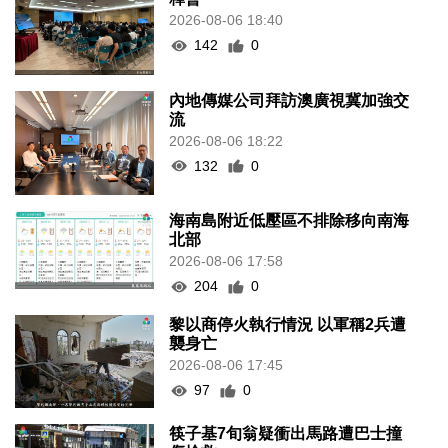
2026-08-06 18:40
142
0
內地傳媒公司拜訪澳廣視冀加強交
流
2026-08-06 18:22
132
0
海南島附近低壓區不排除移向南海
北部
2026-08-06 17:58
204
0
黎以商停火執行情況 以軍稱2兵遭
襲身亡
2026-08-06 17:45
97
0
筷子基7旬翁疑衝出馬路遭巴士撞