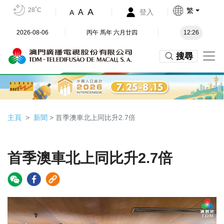
28˚C
繁
A
A
登入
A
2026-08-06
丙午 馬年 六月廿四
12:26
搜尋
主頁
新聞
> 首季澳車北上同比升2.7倍
首季澳車北上同比升2.7倍