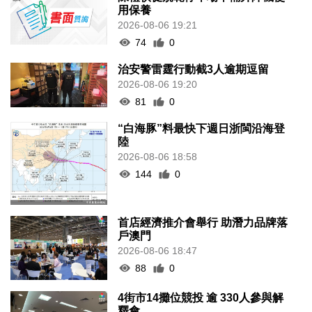
用保養
2026-08-06 19:21
74
0
治安警雷霆行動截3人逾期逗留
2026-08-06 19:20
81
0
“白海豚”料最快下週日浙閩沿海登
陸
2026-08-06 18:58
144
0
首店經濟推介會舉行 助潛力品牌落
戶澳門
2026-08-06 18:47
88
0
4街市14攤位競投 逾 330人參與解
釋會