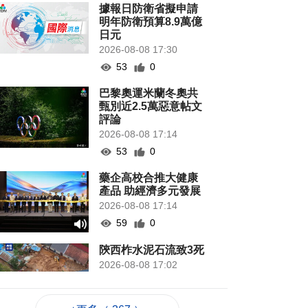
據報日防衛省擬申請
明年防衛預算8.9萬億
日元
2026-08-08 17:30
53
0
巴黎奧運米蘭冬奧共
甄別近2.5萬惡意帖文
評論
2026-08-08 17:14
53
0
藥企高校合推大健康
產品 助經濟多元發展
2026-08-08 17:14
59
0
陝西柞水泥石流致3死
2026-08-08 17:02
68
0