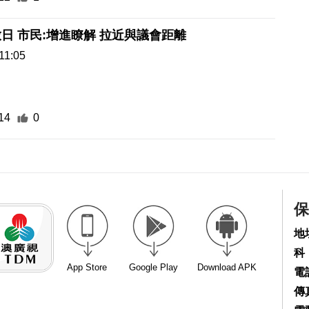
日 市民:增進瞭解 拉近與議會距離
11:05
14
0
保
地
科
App Store
Google Play
Download APK
電話
傳真