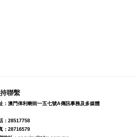
多網球賽16強
2026-08-08 14:42
140
0
涉路氹酒店外殺人未
遂案 內地男子被羈
押
2026-08-08 14:37
1157
0
土耳其稱共同防務協
議與北約條款不衝突
2026-08-08 13:20
122
0
持聯繫
內地料“白海豚”登陸
址：澳門俾利喇街一五七號A傳訊事務及多媒體
前強度或再減弱
2026-08-08 12:55
302
0
：28517758
：28716579
信達廣場單位火警 疑