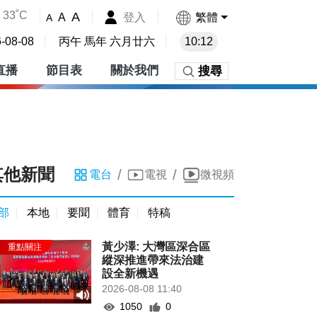
33˚C
A
登入
繁體
A
A
-08-08
丙午 馬年 六月廿六
10:12
直播
節目表
關於我們
搜尋
其他新聞
/
/
電台
電視
微視頻
部
本地
要聞
體育
特稿
黃少澤: 大灣區深合區
縱深推進帶來法治建
設全新機遇
2026-08-08 11:40
1050
0