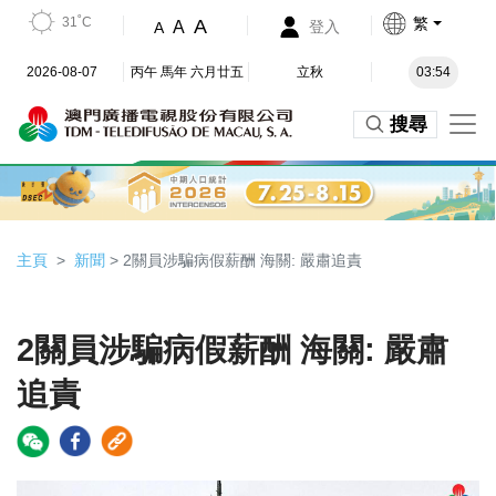
31˚C
繁
A
A
登入
A
2026-08-07
丙午 馬年 六月廿五
立秋
03:54
搜尋
主頁
新聞
> 2關員涉騙病假薪酬 海關: 嚴肅追責
2關員涉騙病假薪酬 海關: 嚴肅
追責