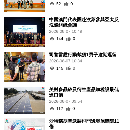
52
0
中國澳門代表團赴汶萊參與亞太反
洗錢組織會議
2026-08-07 10:49
144
0
司警雷霆行動截獲1男子逾期逗留
2026-08-07 10:34
145
0
美對多晶矽及衍生產品加稅設最低
進口價
2026-08-07 09:54
112
0
沙特稱胡塞武裝也門邊境施襲釀11
傷