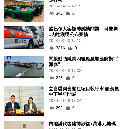
2026-08-06 17:15
342
0
路氹傷人案疑涉感情問題 司警拘
1內地漢明公布案情
2026-08-06 17:12
3316
0
閩啟動防颱風四級應急響應防禦“白
海豚”
2026-08-06 17:08
226
0
立會委員會關注項目執行率 籲勿集
中下半年開展
2026-08-06 17:04
292
0
內地漢代客賭博涉盜7萬港元籌碼