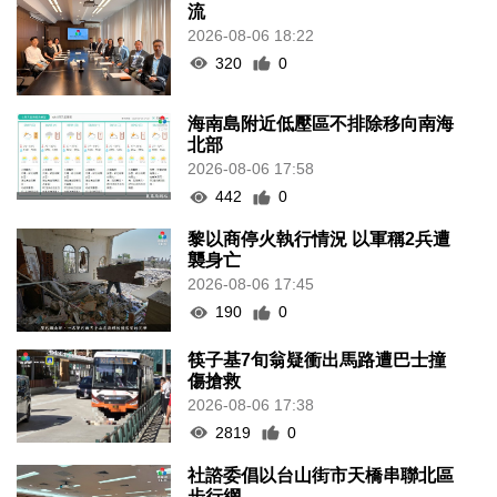
流
2026-08-06 18:22
320
0
海南島附近低壓區不排除移向南海
北部
2026-08-06 17:58
442
0
黎以商停火執行情況 以軍稱2兵遭
襲身亡
2026-08-06 17:45
190
0
筷子基7旬翁疑衝出馬路遭巴士撞
傷搶救
2026-08-06 17:38
2819
0
社諮委倡以台山街市天橋串聯北區
步行網