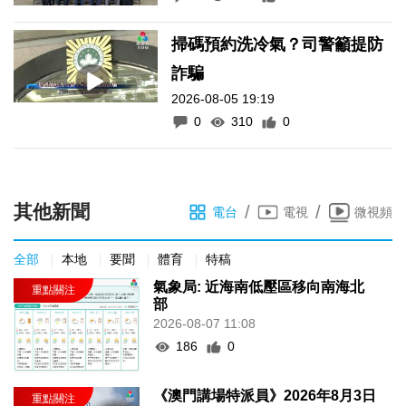
掃碼預約洗冷氣？司警籲提防
詐騙
2026-08-05 19:19
0
310
0
其他新聞
/
/
電台
電視
微視頻
全部
本地
要聞
體育
特稿
氣象局: 近海南低壓區移向南海北
部
2026-08-07 11:08
186
0
《澳門講場特派員》2026年8月3日