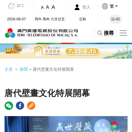
30˚C
繁
A
A
登入
A
2026-08-07
丙午 馬年 六月廿五
立秋
11:42
搜尋
主頁
新聞
> 唐代壁畫文化特展開幕
唐代壁畫文化特展開幕
Video
Player