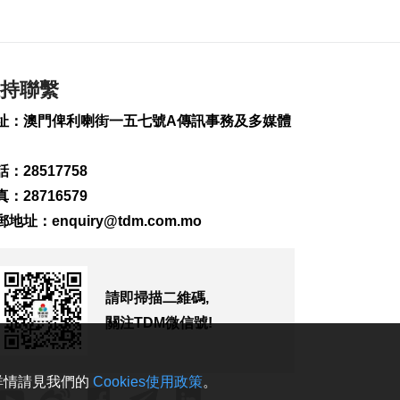
2026-08-06 19:21
229
0
治安警雷霆行動截3人
逾期逗留
持聯繫
2026-08-06 19:20
址：澳門俾利喇街一五七號A傳訊事務及多媒體
283
0
“白海豚”料最快下週
：28517758
日浙閩沿海登陸
2026-08-06 18:58
：28716579
446
0
郵地址：
enquiry@tdm.com.mo
首店經濟推介會舉行
助潛力品牌落戶澳門
2026-08-06 18:47
請即掃描二維碼,
264
0
關注TDM微信號!
4街市14攤位競投 逾
330人參與解釋會
。詳情請見我們的
Cookies使用政策
。
2026-08-06 18:40