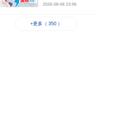
2026-08-06 23:06
205
0
岑浩輝滿意科技園籌
+更多（ 350 ）
建進度 促吸引人才進
駐
2026-08-06 22:35
376
0
粵政府在澳成功發行
25億離岸人民幣地方
債
2026-08-06 22:22
767
0
韓連續5天報告疑似高
溫致死病例
2026-08-06 21:52
239
0
外交部：日方應反思
銘記核爆特定背景