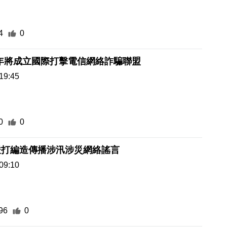
4
0
年將成立國際打擊電信網絡詐騙聯盟
19:45
0
0
嚴打編造傳播涉汛涉災網絡謠言
09:10
96
0