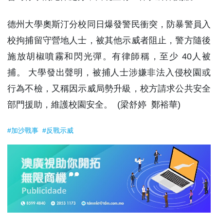
德州大學奧斯汀分校同日爆發警民衝突，防暴警員入
校拘捕留守營地人士，被其他示威者阻止，警方隨後
施放胡椒噴霧和閃光彈。有律師稱，至少 40人被
捕。 大學發出聲明，被捕人士涉嫌非法入侵校園或
行為不檢，又稱因示威局勢升級，校方請求公共安全
部門援助，維護校園安全。 (梁舒婷 鄭裕華)
#加沙戰事
#反戰示威