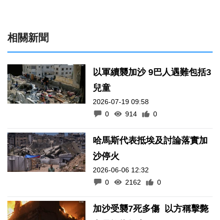
相關新聞
以軍續襲加沙 9巴人遇難包括3
兒童
2026-07-19 09:58
0
914
0
哈馬斯代表抵埃及討論落實加
沙停火
2026-06-06 12:32
0
2162
0
加沙受襲7死多傷 以方稱擊斃