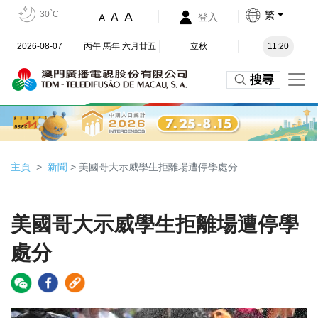
30˚C
繁
A
A
登入
A
2026-08-07
丙午 馬年 六月廿五
立秋
11:20
搜尋
主頁
新聞
> 美國哥大示威學生拒離場遭停學處分
美國哥大示威學生拒離場遭停學
處分