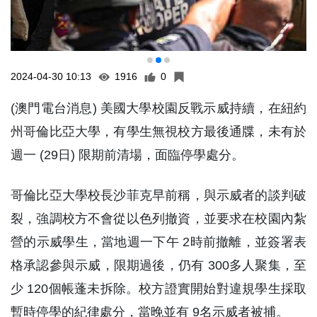
2024-04-30 10:13
1916
0
(澳門電台消息) 美國大學校園反戰示威持續，在紐約
州哥倫比亞大學，有學生無視校方最後通牒，未有於
週一 (29日) 限期前清場，面臨停學處分。
哥倫比亞大學校長沙菲克早前稱，與示威者的談判破
裂，強調校方不會從以色列撤資，並要求在校園內紮
營的示威學生，當地週一下午 2時前撤離，並簽署表
格承認參與示威，限期過後，仍有 300多人聚集，至
少 120個帳蓬未拆除。校方證實開始對違規學生採取
暫時停學的紀律處分，當晚並有 9名示威者被捕。