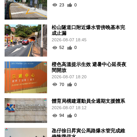
23
0
松山隧道口附近爆水管傍晚基本完
成止漏
2026-08-07 18:45
52
0
橙色高溫提示生效 避暑中心延長夜
間開放
2026-08-07 18:20
70
0
體育局構建運動員全週期支援體系
2026-08-07 18:12
94
0
氹仔徐日昇寅公馬路爆水管完成維
修恢復供水