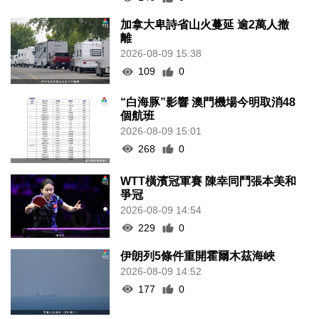
加拿大卑詩省山火蔓延 逾2萬人撤
離
2026-08-09 15:38
109
0
“白海豚”影響 澳門機場今明取消48
個航班
2026-08-09 15:01
268
0
WTT橫濱冠軍賽 陳幸同鬥張本美和
爭冠
2026-08-09 14:54
229
0
伊朗列5條件重開霍爾木茲海峽
2026-08-09 14:52
177
0