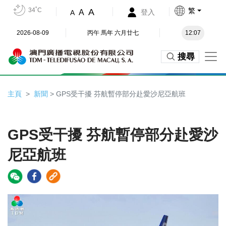
34˚C
繁
A
A
登入
A
2026-08-09
丙午 馬年 六月廿七
12:07
搜尋
主頁
新聞
> GPS受干擾 芬航暫停部分赴愛沙尼亞航班
GPS受干擾 芬航暫停部分赴愛沙
尼亞航班