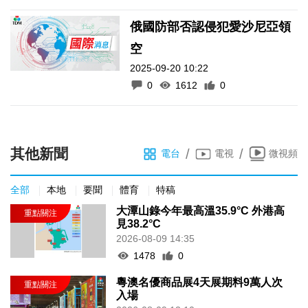
俄國防部否認侵犯愛沙尼亞領
空
2025-09-20 10:22
0
1612
0
其他新聞
/
/
電台
電視
微視頻
全部
本地
要聞
體育
特稿
大潭山錄今年最高溫35.9°C 外港高
見38.2°C
2026-08-09 14:35
1478
0
粵澳名優商品展4天展期料9萬人次
入場