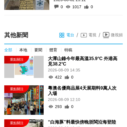
0
1017
0
其他新聞
/
/
電台
電視
微視頻
全部
本地
要聞
體育
特稿
大潭山錄今年最高溫35.9°C 外港高
見38.2°C
2026-08-09 14:35
422
0
粵澳名優商品展4天展期料9萬人次
入場
2026-08-09 12:10
293
0
“白海豚”料最快傍晚浙閩沿海登陸