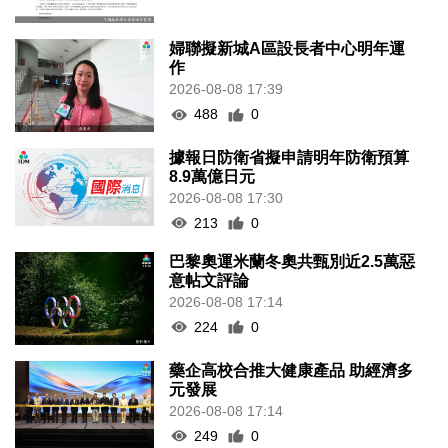
婦聯擬新城A區設長者中心明年運
作
2026-08-08 17:39
488
0
據報日防衛省擬申請明年防衛預算
8.9萬億日元
2026-08-08 17:30
213
0
巴黎奧運米蘭冬奧共甄別近2.5萬惡
意帖文評論
2026-08-08 17:14
224
0
藥企高校合推大健康產品 助經濟多
元發展
2026-08-08 17:14
249
0