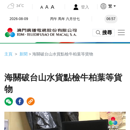
34˚C
繁
A
A
登入
A
2026-08-09
丙午 馬年 六月廿七
06:57
搜尋
主頁
新聞
> 海關破台山水貨點檢牛柏葉等貨物
海關破台山水貨點檢牛柏葉等貨
物
Video
Player