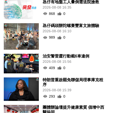
氹仔有地盤工人暈倒需送院搶救
2026-08-08 16:35
868
0
氹仔碼頭辦陀螺賽豐富文旅體驗
2026-08-08 16:10
989
0
治安警雷霆行動截6車違例
2026-08-08 15:56
409
0
特朗普重啟罷免聯儲局理事庫克程
序
2026-08-08 15:39
293
0
團體辦論壇提升健康素質 倡增中西
醫協同