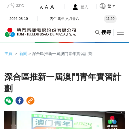
33˚C
繁
A
A
登入
A
2026-08-10
丙午 馬年 六月廿八
11:20
搜尋
主頁
新聞
> 深合區推新一屆澳門青年實習計劃
深合區推新一屆澳門青年實習計
劃
Video
Player