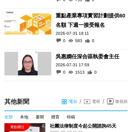
重點產業專項實習計劃提供60
名額 下週一接受報名
2026-07-31 18:11
0
583
0
吳惠嫻任深合區執委會主任
2026-07-31 17:59
0
1513
0
其他新聞
/
/
電台
電視
微視頻
全部
本地
要聞
體育
特稿
社團法律制度今起公開諮詢45天