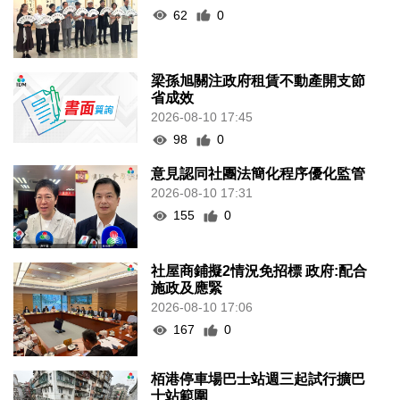
62
0
梁孫旭關注政府租賃不動產開支節
省成效
2026-08-10 17:45
98
0
意見認同社團法簡化程序優化監管
2026-08-10 17:31
155
0
社屋商鋪擬2情況免招標 政府:配合
施政及應緊
2026-08-10 17:06
167
0
栢港停車場巴士站週三起試行擴巴
士站範圍