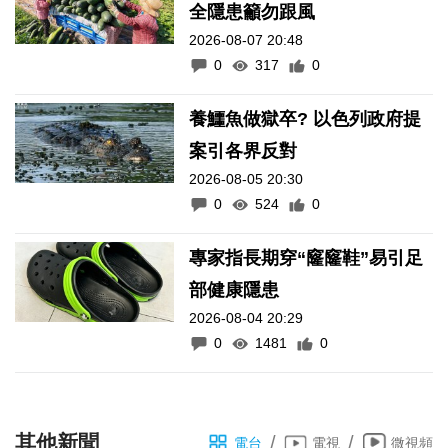
全隱患籲勿跟風
2026-08-07 20:48
0
317
0
養鱷魚做獄卒? 以色列政府提
案引各界反對
2026-08-05 20:30
0
524
0
專家指長期穿“窿窿鞋”易引足
部健康隱患
2026-08-04 20:29
0
1481
0
其他新聞
/
/
電台
電視
微視頻