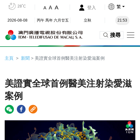
28˚C
繁
A
A
登入
A
2026-08-08
丙午 馬年 六月廿五
立秋
21:53
搜尋
主頁
新聞
> 美證實全球首例醫美注射染愛滋案例
美證實全球首例醫美注射染愛滋
案例