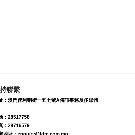
14
0
展覽商業配對 助力合
作開拓市場
2026-08-07 15:40
78
0
國際音樂藝術週本澳
舉行
2026-08-07 13:51
250
0
商會與新媒體平台合
作宣傳澳大健康產業
持聯繫
2026-08-07 13:37
174
0
址：澳門俾利喇街一五七號A傳訊事務及多媒體
雲尼斯奧斯與皇馬續
約6年
：28517758
2026-08-07 13:30
：28716579
243
0
郵地址：
enquiry@tdm.com.mo