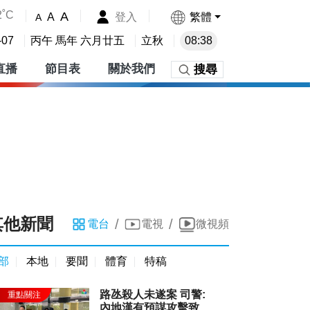
2˚C
A
登入
繁體
A
A
-07
丙午 馬年 六月廿五
立秋
08:38
直播
節目表
關於我們
搜尋
其他新聞
/
/
電台
電視
微視頻
部
本地
要聞
體育
特稿
路氹殺人未遂案 司警:
內地漢有預謀攻擊致