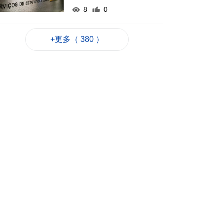
8
0
內地漢涉不法匯兌被
捕
+更多（ 380 ）
2026-08-07 16:11
36
0
氹仔徐日昇寅公馬路
附近水管爆裂 多校受
影響
2026-08-07 16:09
826
0
內地漢涉擅取提款機
遺下4000港元被捕
2026-08-07 16:07
41
0
國防部:日方發展進攻
性武器日益猖獗
2026-08-07 15:56