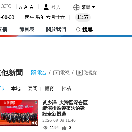
33˚C
A
登入
繁體
A
A
-08-08
丙午 馬年 六月廿六
11:57
直播
節目表
關於我們
搜尋
其他新聞
/
/
電台
電視
微視頻
部
本地
要聞
體育
特稿
黃少澤: 大灣區深合區
縱深推進帶來法治建
設全新機遇
2026-08-08 11:40
1194
0