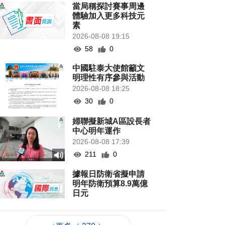
當局稱探討賽事周邊
體驗加入更多科技元
素
2026-08-08 19:15
58
0
中國駐泰大使館籲文
明理性有序參與活動
2026-08-08 18:25
30
0
婦聯擬新城A區設長者
中心明年運作
2026-08-08 17:39
211
0
據報日防衛省擬申請
明年防衛預算8.9萬億
日元
2026-08-08 17:30
89
0