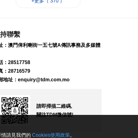
+更多（ 370 ）
巴黎奧運米蘭冬奧共
甄別近2.5萬惡意帖文
評論
2026-08-08 17:14
93
0
持聯繫
藥企高校合推大健康
址：澳門俾利喇街一五七號A傳訊事務及多媒體
產品 助經濟多元發展
2026-08-08 17:14
：28517758
106
0
：28716579
陝西柞水泥石流致3死
郵地址：
enquiry@tdm.com.mo
2026-08-08 17:02
107
0
匹克球體驗冀推體育
請即掃描二維碼,
多元共融
關注TDM微信號!
2026-08-08 16:46
191
0
。詳情請見我們的
Cookies使用政策
。