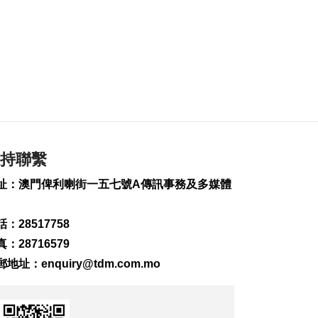
2026-08-06 20:34
1296
0
工務局持續優化石排
灣社區未發展土地
2026-08-06 20:11
419
0
深合區升級改造系統
為橫琴單牌車北上作
準備
持聯繫
2026-08-06 19:46
址：澳門俾利喇街一五七號A傳訊事務及多媒體
511
0
朝鮮向東部海域發射
：28517758
短程彈道導彈
：28716579
2026-08-06 19:41
184
0
郵地址：
enquiry@tdm.com.mo
陳禮祺促規範停車場
車輛升降機使用保養