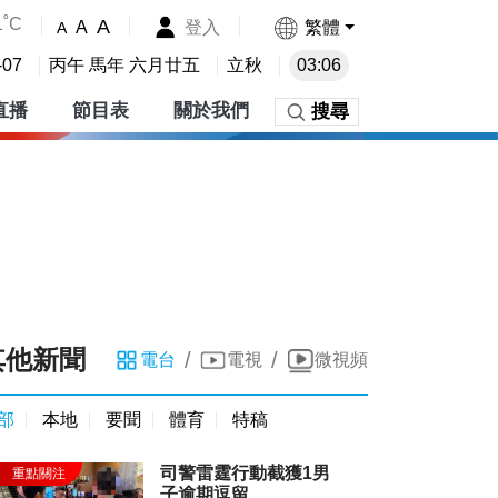
1˚C
A
登入
繁體
A
A
-07
丙午 馬年 六月廿五
立秋
03:06
直播
節目表
關於我們
搜尋
其他新聞
/
/
電台
電視
微視頻
部
本地
要聞
體育
特稿
司警雷霆行動截獲1男
子逾期逗留