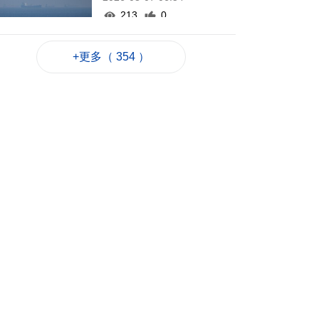
213
0
西班牙休達非法移民
+更多（ 354 ）
潮增至約百人死亡
2026-08-06 23:45
263
0
也門胡塞武裝襲擊致
35名政府軍士兵死亡
2026-08-06 23:06
234
0
岑浩輝滿意科技園籌
建進度 促吸引人才進
駐
2026-08-06 22:35
510
0
粵政府在澳成功發行
25億離岸人民幣地方
債