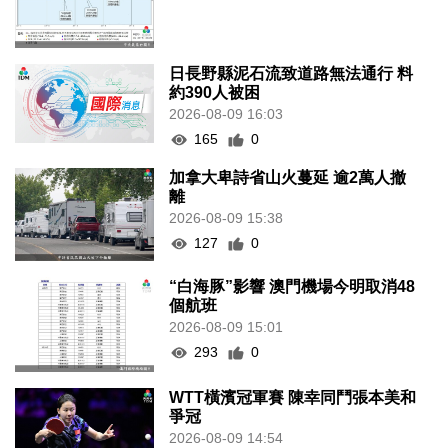
日長野縣泥石流致道路無法通行 料
約390人被困
2026-08-09 16:03
165
0
加拿大卑詩省山火蔓延 逾2萬人撤
離
2026-08-09 15:38
127
0
“白海豚”影響 澳門機場今明取消48
個航班
2026-08-09 15:01
293
0
WTT橫濱冠軍賽 陳幸同鬥張本美和
爭冠
2026-08-09 14:54