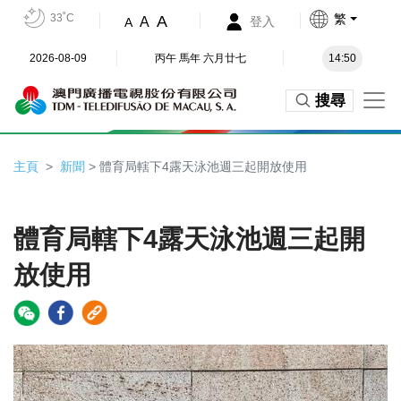
33˚C
繁
A
A
登入
A
2026-08-09
丙午 馬年 六月廿七
14:50
搜尋
主頁
新聞
> 體育局轄下4露天泳池週三起開放使用
體育局轄下4露天泳池週三起開
放使用