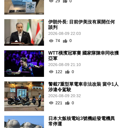
29
0
伊朗外長: 目前伊美沒有展開任何
談判
2026-08-09 22:03
74
0
WTT橫濱冠軍賽 國家隊陳幸同收獲
亞軍
2026-08-09 21:10
122
0
警截7重型單電車非法改裝 當中1人
涉違令駕駛
2026-08-09 20:32
221
0
日本大飯核電站3號機組發電機異
常停運