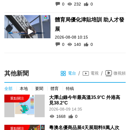
0
232
0
體育局優化津貼培訓 助人才發
展
2026-08-08 10:15
0
140
0
其他新聞
/
/
電台
電視
微視頻
全部
本地
要聞
體育
特稿
大潭山錄今年最高溫35.9°C 外港高
見38.2°C
2026-08-09 14:35
1668
0
粵澳名優商品展4天展期料9萬人次