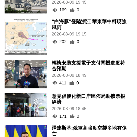
2026-08-09 19:45
169
0
“白海豚”登陸浙江 華東華中料現強
風雨
2026-08-09 19:15
202
0
輕軌安裝支援電子支付閘機進度符
合預期
2026-08-09 18:49
411
0
意見倡優化新口岸區佈局助擴票根
經濟
2026-08-09 18:45
171
0
澤連斯基:俄軍高強度空襲多地有傷
亡