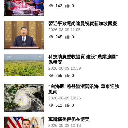
142
0
習近平致電尚達曼祝賀新加坡國慶
2026-08-09 11:05
245
0
科技助農豐收提質 建設“農業強國”
保糧安
2026-08-09 10:39
255
0
“白海豚”將登陸浙閩沿海 華東迎強
風雨
2026-08-09 10:26
512
0
萬斯稱美伊仍在博奕
2026-08-09 10:18