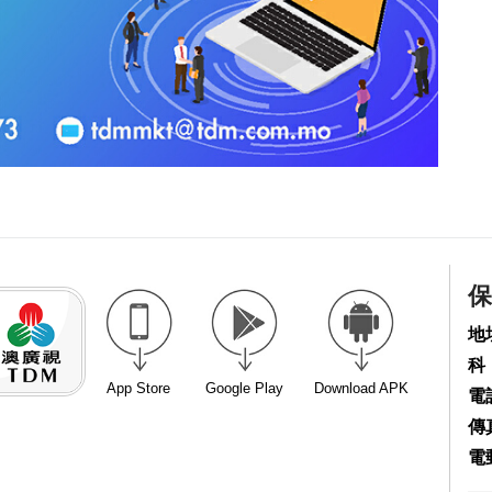
保
地
科
App Store
Google Play
Download APK
電話
傳真
電