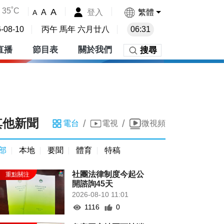
35˚C
A
登入
繁體
A
A
-08-10
丙午 馬年 六月廿八
06:31
直播
節目表
關於我們
搜尋
其他新聞
/
/
電台
電視
微視頻
部
本地
要聞
體育
特稿
社團法律制度今起公
開諮詢45天
2026-08-10 11:01
1116
0