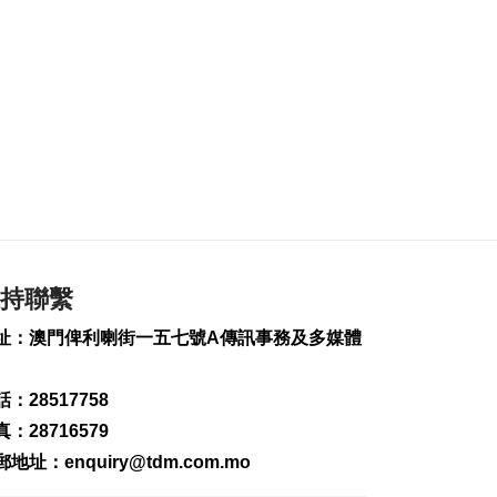
195
0
芝加哥週末多宗槍擊3
死10傷 槍手在逃
2026-08-10 10:25
134
0
中央連續5年在澳發債
特區政府感謝支持培
育債券市場
2026-08-10 10:17
565
0
持聯繫
敘利亞收回2軍事基地
址：澳門俾利喇街一五七號A傳訊事務及多媒體
控制權
2026-08-10 09:08
295
0
：28517758
：28716579
“白海豚”續減弱 多地
迎強降雨
郵地址：
enquiry@tdm.com.mo
2026-08-10 08:50