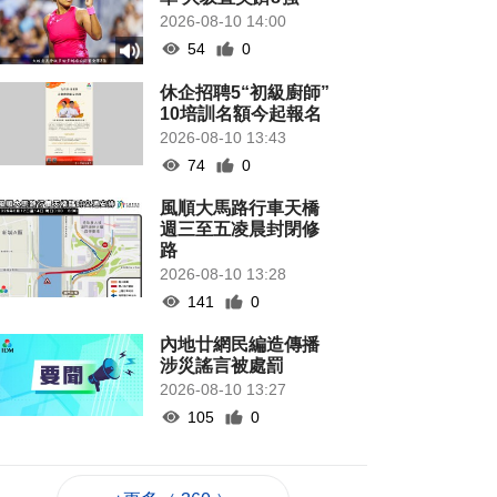
2026-08-10 14:00
54
0
休企招聘5“初級廚師”
10培訓名額今起報名
2026-08-10 13:43
74
0
風順大馬路行車天橋
週三至五凌晨封閉修
路
2026-08-10 13:28
141
0
內地廿網民編造傳播
涉災謠言被處罰
2026-08-10 13:27
105
0
加拿大山火1死 火場
面積擴大