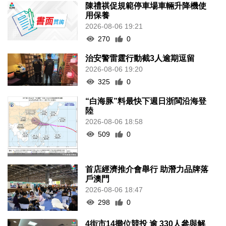
陳禮祺促規範停車場車輛升降機使
用保養
2026-08-06 19:21
270
0
治安警雷霆行動截3人逾期逗留
2026-08-06 19:20
325
0
“白海豚”料最快下週日浙閩沿海登
陸
2026-08-06 18:58
509
0
首店經濟推介會舉行 助潛力品牌落
戶澳門
2026-08-06 18:47
298
0
4街市14攤位競投 逾 330人參與解