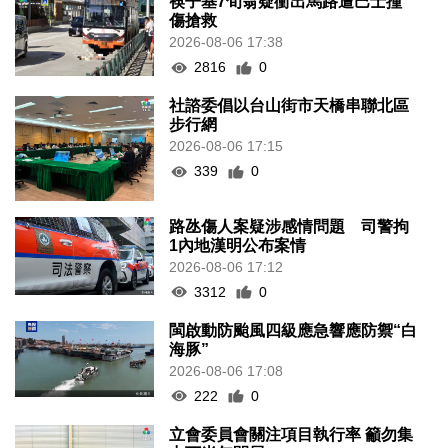
筷子基7旬翁疑衝出馬路遭巴士撞
傷搶救
2026-08-06 17:38
2816
0
社諮委倡以台山街市天橋串聯北區
步行網
2026-08-06 17:15
339
0
路氹傷人案疑涉感情問題 司警拘
1內地漢明公布案情
2026-08-06 17:12
3312
0
閩啟動防颱風四級應急響應防禦“白
海豚”
2026-08-06 17:08
222
0
立會委員會關注項目執行率 籲勿集