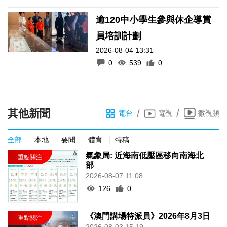
逾120中小學生參與休企導賞
員培訓計劃
2026-08-04 13:31
0
539
0
其他新聞
/
/
電台
電視
微視頻
全部
本地
要聞
體育
特稿
氣象局: 近海南低壓區移向南海北
部
2026-08-07 11:08
126
0
《澳門講場特派員》2026年8月3日
2026-08-03 15:19