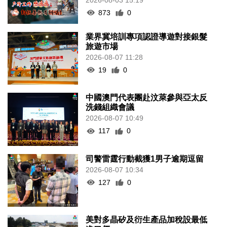
873
0
業界冀培訓專項認證導遊對接銀髮
旅遊市場
2026-08-07 11:28
19
0
中國澳門代表團赴汶萊參與亞太反
洗錢組織會議
2026-08-07 10:49
117
0
司警雷霆行動截獲1男子逾期逗留
2026-08-07 10:34
127
0
美對多晶矽及衍生產品加稅設最低