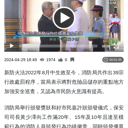
00:00
2024-04-29 18:49
1974
0
00:01:49
新防火法2022年8月中生效至今，消防局共作出39宗
行政處罰程序，當局表示將對危險品儲存的重點地方
加強安全巡查，又認為市民防火意識有提高。
消防局舉行頒發獎狀和好市民嘉許狀頒發儀式，保安
司司長黃少澤向工作滿20年、15年及10年且達至模
範行為的消防人員頒發行為功績徽章，同時頒發優異