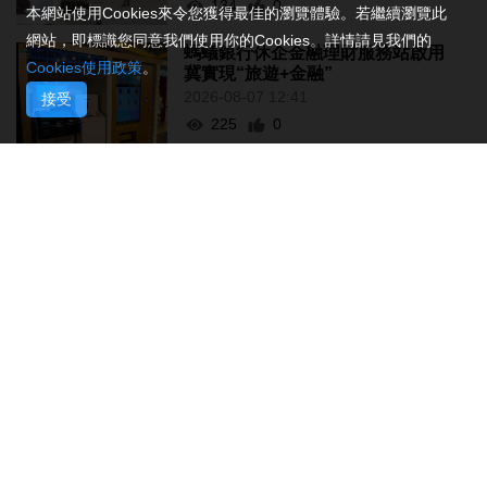
134
0
本網站使用Cookies來令您獲得最佳的瀏覽體驗。若繼續瀏覽此
網站，即標識您同意我們使用你的Cookies。詳情請見我們的
螞蟻銀行休企金融理財服務站啟用
Cookies使用政策
。
冀實現“旅遊+金融”
2026-08-07 12:41
接受
225
0
黑沙環燃料倉庫本月27日演習強化
應急處理力
2026-08-07 12:36
151
0
泰國校園槍擊案至今2死20傷 槍手
在逃
2026-08-07 12:21
142
0
赴港機場跨境巴士公司研設通宵線
2026-08-07 12:20
278
0