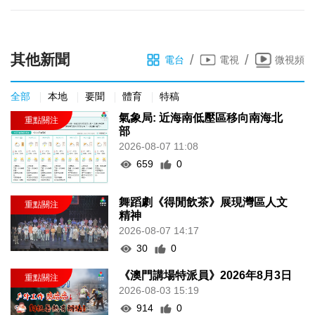
其他新聞
/
/
電台
電視
微視頻
全部
本地
要聞
體育
特稿
氣象局: 近海南低壓區移向南海北
部
2026-08-07 11:08
659
0
舞蹈劇《得閒飲茶》展現灣區人文
精神
2026-08-07 14:17
30
0
《澳門講場特派員》2026年8月3日
2026-08-03 15:19
914
0