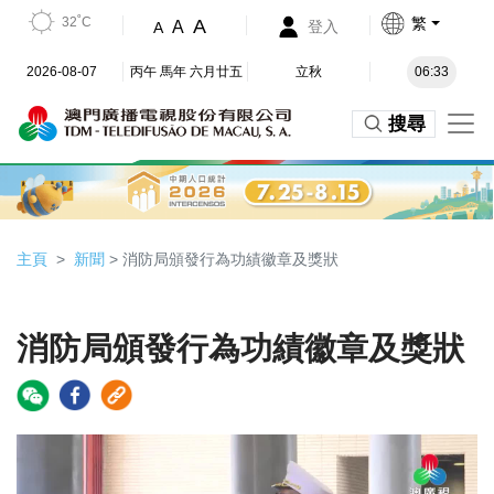
32˚C
繁
A
A
登入
A
2026-08-07
丙午 馬年 六月廿五
立秋
06:33
搜尋
主頁
新聞
> 消防局頒發行為功績徽章及獎狀
消防局頒發行為功績徽章及獎狀
Video
Player