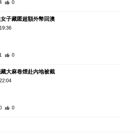
4
0
澳女子藏匿超額外幣回澳
19:36
1
0
機藏大麻卷煙赴內地被截
22:04
0
0