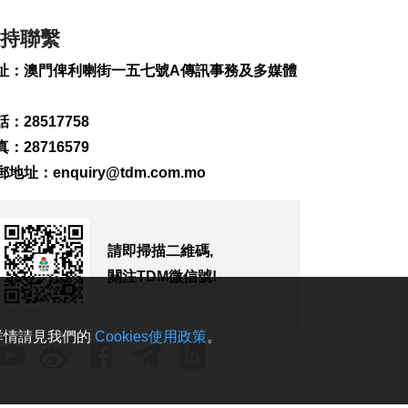
2026-08-07 19:16
194
0
持聯繫
氹仔旅大城大2巴士站
址：澳門俾利喇街一五七號A傳訊事務及多媒體
明恢復運作
2026-08-07 19:07
：28517758
225
0
：28716579
松山隧道口附近爆水
郵地址：
enquiry@tdm.com.mo
管傍晚基本完成止漏
2026-08-07 18:45
278
0
請即掃描二維碼,
橙色高溫提示生效 避
暑中心延長夜間開放
關注TDM微信號!
2026-08-07 18:20
160
0
。詳情請見我們的
Cookies使用政策
。
體育局構建運動員全
週期支援體系
2026-08-07 18:12