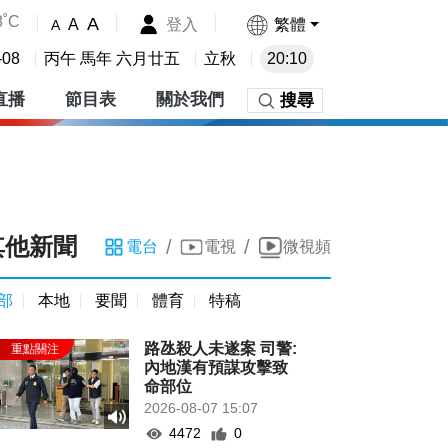
8˚C
A
登入
繁體
A
A
-08
丙午 馬年 六月廿五
立秋
20:10
直播
節目表
關於我們
搜尋
其他新聞
/
/
電台
電視
微視頻
部
本地
要聞
體育
特稿
路氹殺人未遂案 司警:
內地漢有預謀攻擊致
命部位
2026-08-07 15:07
4472
0