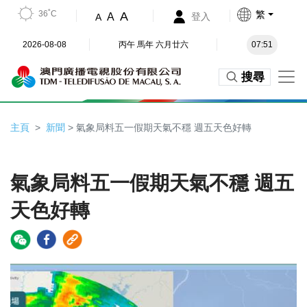
36˚C
繁
A
A
登入
A
2026-08-08
丙午 馬年 六月廿六
07:51
搜尋
主頁
新聞
> 氣象局料五一假期天氣不穩 週五天色好轉
氣象局料五一假期天氣不穩 週五
天色好轉