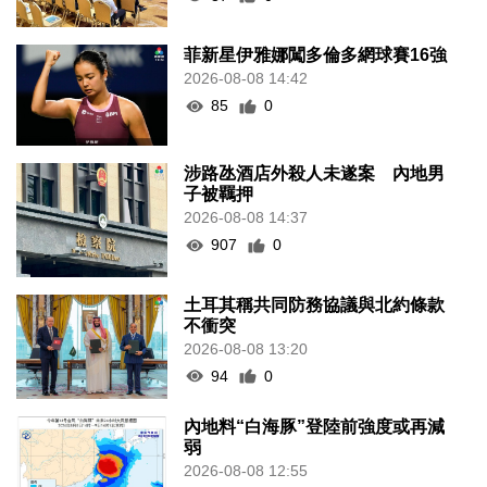
菲新星伊雅娜闖多倫多網球賽16強
2026-08-08 14:42
85
0
涉路氹酒店外殺人未遂案 內地男
子被羈押
2026-08-08 14:37
907
0
土耳其稱共同防務協議與北約條款
不衝突
2026-08-08 13:20
94
0
內地料“白海豚”登陸前強度或再減
弱
2026-08-08 12:55